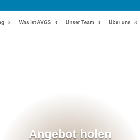
ng
Was ist AVGS
Unser Team
Über uns
Angebot holen