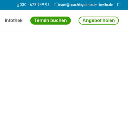
030 - 673 949 93
team@coachingzentrum-berlin.de
Infothek
Termin buchen
Angebot holen